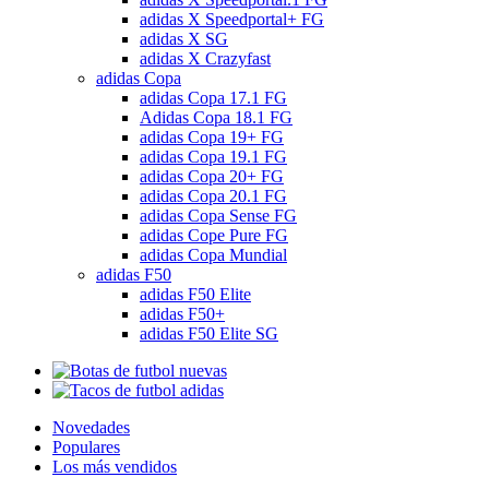
adidas X Speedportal+ FG
adidas X SG
adidas X Crazyfast
adidas Copa
adidas Copa 17.1 FG
Adidas Copa 18.1 FG
adidas Copa 19+ FG
adidas Copa 19.1 FG
adidas Copa 20+ FG
adidas Copa 20.1 FG
adidas Copa Sense FG
adidas Cope Pure FG
adidas Copa Mundial
adidas F50
adidas F50 Elite
adidas F50+
adidas F50 Elite SG
Novedades
Populares
Los más vendidos