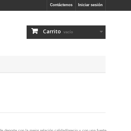
Contáctenos
Iniciar sesión
Carrito
vacío
de deporte con la mejor relación calidad/precio y con una fuerte