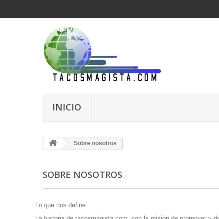
INICIO
Sobre nosotros
SOBRE NOSOTROS
Lo que nos define
La historia de
tacosmagista.com
, con la misión de promover y de