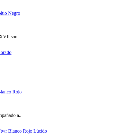
o
XVII son...
mpañado a...