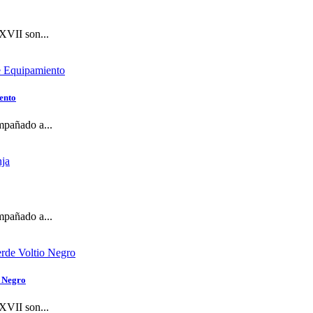
XVII son...
ento
mpañado a...
mpañado a...
o Negro
XVII son...