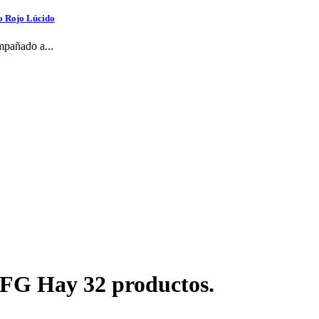
o Rojo Lúcido
mpañado a...
e FG
Hay 32 productos.