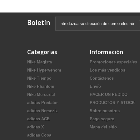
Boletín
Categorías
Información
Nike Magista
Promociones especiales
Nike Hypervenom
Los más vendidos
Nike Tiempo
Contáctenos
Nike Phantom
Envío
Nike Mercurial
HACER UN PEDIDO
adidas Predator
PRODUCTOS Y STOCK
adidas Nemeziz
Sobre nosotros
adidas ACE
Pago seguro
adidas X
Mapa del sitio
adidas Copa