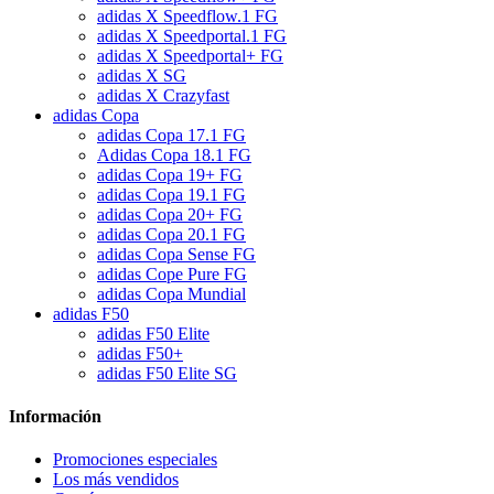
adidas X Speedflow.1 FG
adidas X Speedportal.1 FG
adidas X Speedportal+ FG
adidas X SG
adidas X Crazyfast
adidas Copa
adidas Copa 17.1 FG
Adidas Copa 18.1 FG
adidas Copa 19+ FG
adidas Copa 19.1 FG
adidas Copa 20+ FG
adidas Copa 20.1 FG
adidas Copa Sense FG
adidas Cope Pure FG
adidas Copa Mundial
adidas F50
adidas F50 Elite
adidas F50+
adidas F50 Elite SG
Información
Promociones especiales
Los más vendidos