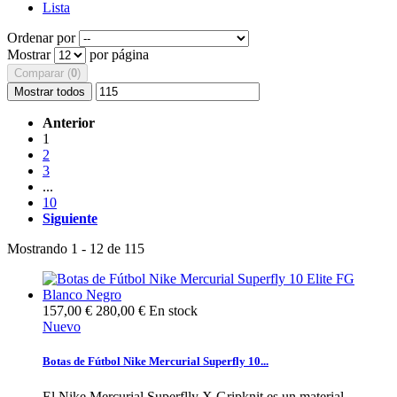
Lista
Ordenar por
Mostrar
por página
Comparar (
0
)
Mostrar todos
Anterior
1
2
3
...
10
Siguiente
Mostrando 1 - 12 de 115
157,00 €
280,00 €
En stock
Nuevo
Botas de Fútbol Nike Mercurial Superfly 10...
El Nike Mercurial Superflly X Gripknit es un material