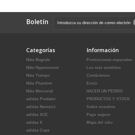
Boletín
Categorías
Información
Nike Magista
Promociones especiales
Nike Hypervenom
Los más vendidos
Nike Tiempo
Contáctenos
Nike Phantom
Envío
Nike Mercurial
HACER UN PEDIDO
adidas Predator
PRODUCTOS Y STOCK
adidas Nemeziz
Sobre nosotros
adidas ACE
Pago seguro
adidas X
Mapa del sitio
adidas Copa