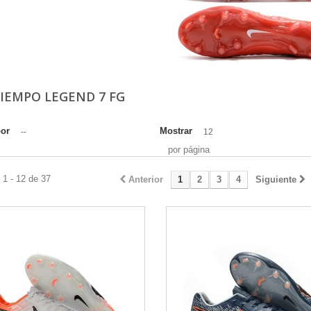
TIEMPO LEGEND 7 FG
por
Mostrar
--
12
por página
1 - 12 de 37
Anterior
1
2
3
4
Siguiente