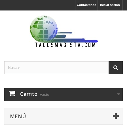
Contáctenos
Iniciar sesión
Carrito
vacío
MENÚ