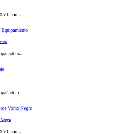
XVII son...
ento
mpañado a...
mpañado a...
o Negro
XVII son...