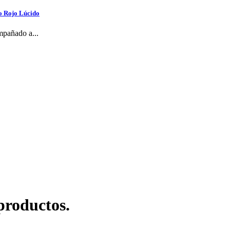
o Rojo Lúcido
mpañado a...
productos.