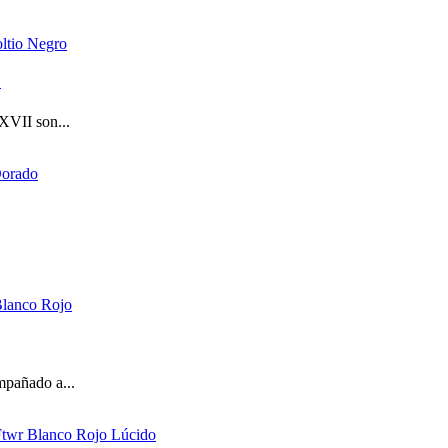
o
XVII son...
mpañado a...