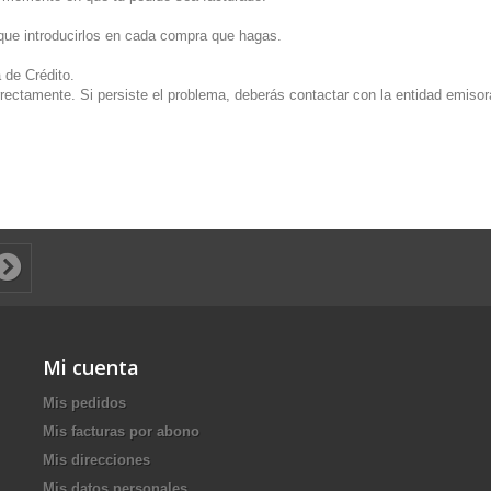
que introducirlos en cada compra que hagas.
 de Crédito.
correctamente. Si persiste el problema, deberás contactar con la entidad emisor
Mi cuenta
Mis pedidos
Mis facturas por abono
Mis direcciones
Mis datos personales