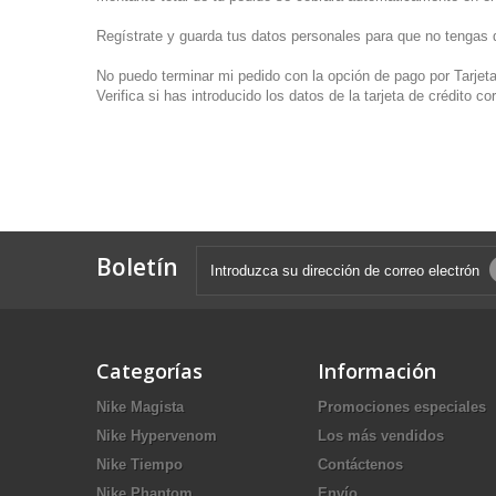
Regístrate y guarda tus datos personales para que no tengas 
No puedo terminar mi pedido con la opción de pago por Tarjeta
Verifica si has introducido los datos de la tarjeta de crédito 
Boletín
Categorías
Información
Nike Magista
Promociones especiales
Nike Hypervenom
Los más vendidos
Nike Tiempo
Contáctenos
Nike Phantom
Envío