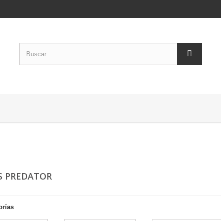
S PREDATOR
orías