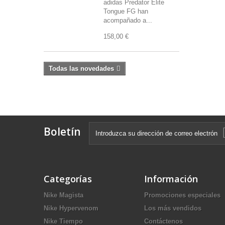
adidas Predator Elite
Tongue FG han
acompañado a...
158,00 €
Todas las novedades
Boletín
Categorías
Información
Nike Magista
Promociones especiales
Nike Hypervenom
Los más vendidos
Nike Tiempo
Contáctenos