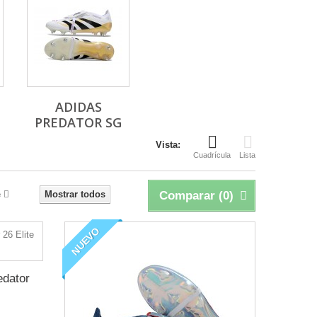
ADIDAS
PREDATOR SG
Vista:
Cuadrícula
Lista
e
Mostrar todos
Comparar (
0
)
NUEVO
edator