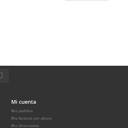
Mi cuenta
Mis pedidos
Mis facturas por abono
Mis direcciones