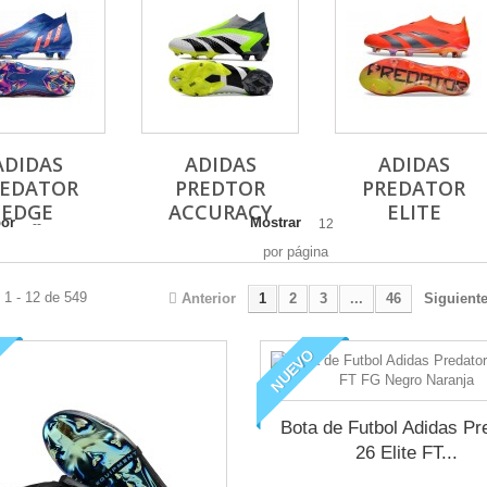
ADIDAS
ADIDAS
ADIDAS
REDATOR
PREDTOR
PREDATOR
EDGE
ACCURACY
ELITE
por
Mostrar
--
12
por página
 1 - 12 de 549
Anterior
1
2
3
...
46
Siguient
NUEVO
Bota de Futbol Adidas Pr
26 Elite FT...