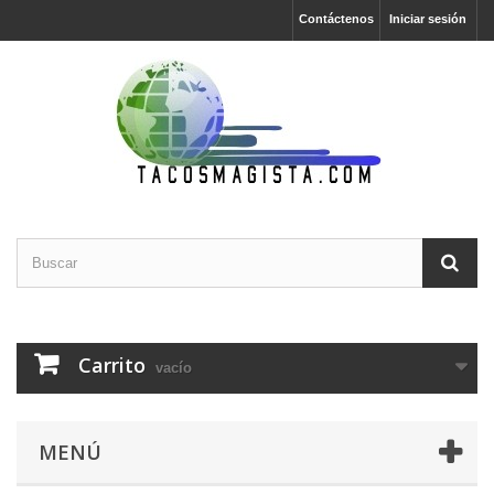
Contáctenos
Iniciar sesión
Carrito
vacío
MENÚ