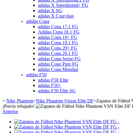
adidas X Speedportal+ FG
adidas X SG
adidas X Crazyfast
adidas Copa
adidas Copa 17.1 FG
Adidas Copa 18.1 FG
adidas Copa 19+ FG
adidas Copa 19.1 FG
adidas Copa 20+ FG
adidas Copa 20.1 FG
adidas Copa Sense FG
adidas Cope Pure FG
adidas Copa Mundial
adidas F50
adidas F50 Elite
adidas F50+
adidas F50 Elite SG
>
Nike Phantom
>
Nike Phantom Vision Elite DF
>
Zapatos de Fútbol
¡Precio rebajado!
Anterior