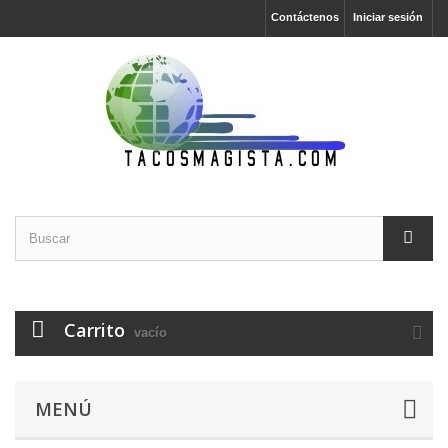
Contáctenos
Iniciar sesión
Carrito
vacío
MENÚ