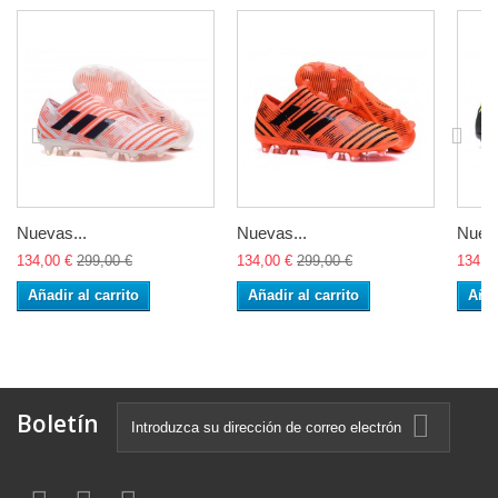
Nuevas...
Nuevas...
Nueva
134,00 €
299,00 €
134,00 €
299,00 €
134,0
Añadir al carrito
Añadir al carrito
Añad
Boletín