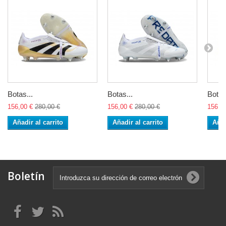
Botas...
Botas...
Botas
156,00 €
280,00 €
156,00 €
280,00 €
156,0
Añadir al carrito
Añadir al carrito
Añad
Boletín