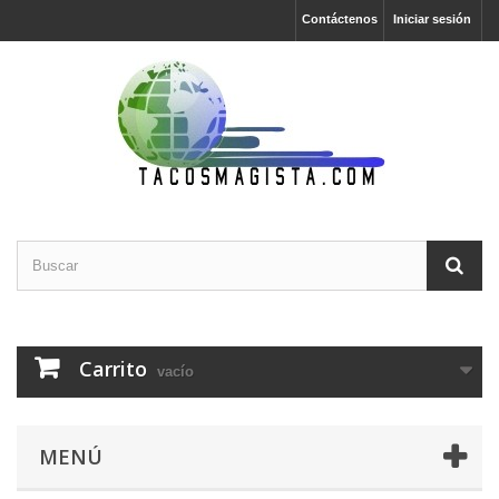
Contáctenos
Iniciar sesión
Carrito
vacío
MENÚ