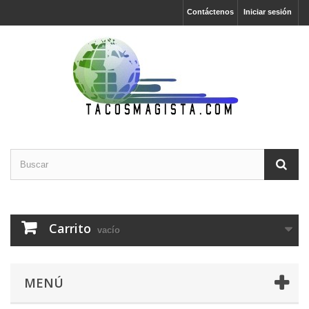
Contáctenos
Iniciar sesión
Carrito
vacío
MENÚ