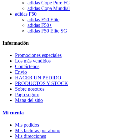
adidas Cope Pure FG
adidas Copa Mundial
adidas F50
adidas F50 Elite
adidas F50+
adidas F50 Elite SG
Información
Promociones especiales
Los más vendidos
Contáctenos
Envío
HACER UN PEDIDO
PRODUCTOS Y STOCK
Sobre nosotros
Pago seguro
Mapa del sitio
Mi cuenta
Mis pedidos
Mis facturas por abono
Mis direcciones