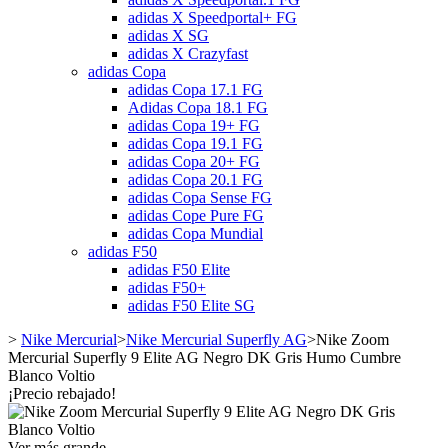
adidas X Speedportal+ FG
adidas X SG
adidas X Crazyfast
adidas Copa
adidas Copa 17.1 FG
Adidas Copa 18.1 FG
adidas Copa 19+ FG
adidas Copa 19.1 FG
adidas Copa 20+ FG
adidas Copa 20.1 FG
adidas Copa Sense FG
adidas Cope Pure FG
adidas Copa Mundial
adidas F50
adidas F50 Elite
adidas F50+
adidas F50 Elite SG
>
Nike Mercurial
>
Nike Mercurial Superfly AG
>
Nike Zoom
Mercurial Superfly 9 Elite AG Negro DK Gris Humo Cumbre
Blanco Voltio
¡Precio rebajado!
Ver más grande