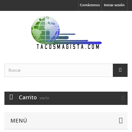
Contáctenos
Iniciar sesión
Carrito
vacío
MENÚ