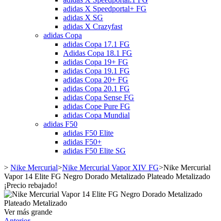
adidas X Speedportal+ FG
adidas X SG
adidas X Crazyfast
adidas Copa
adidas Copa 17.1 FG
Adidas Copa 18.1 FG
adidas Copa 19+ FG
adidas Copa 19.1 FG
adidas Copa 20+ FG
adidas Copa 20.1 FG
adidas Copa Sense FG
adidas Cope Pure FG
adidas Copa Mundial
adidas F50
adidas F50 Elite
adidas F50+
adidas F50 Elite SG
>
Nike Mercurial
>
Nike Mercurial Vapor XIV FG
>
Nike Mercurial
Vapor 14 Elite FG Negro Dorado Metalizado Plateado Metalizado
¡Precio rebajado!
Ver más grande
Anterior