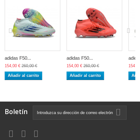
adidas F50...
adidas F50...
adida
154,00 €
260,00 €
154,00 €
260,00 €
154,0
Añadir al carrito
Añadir al carrito
Añad
Boletín