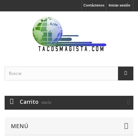
Contáctenos
Iniciar sesión
Carrito
vacío
MENÚ