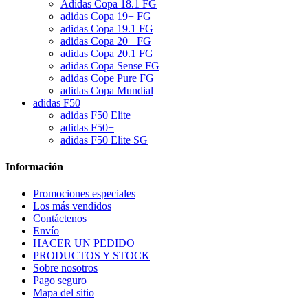
Adidas Copa 18.1 FG
adidas Copa 19+ FG
adidas Copa 19.1 FG
adidas Copa 20+ FG
adidas Copa 20.1 FG
adidas Copa Sense FG
adidas Cope Pure FG
adidas Copa Mundial
adidas F50
adidas F50 Elite
adidas F50+
adidas F50 Elite SG
Información
Promociones especiales
Los más vendidos
Contáctenos
Envío
HACER UN PEDIDO
PRODUCTOS Y STOCK
Sobre nosotros
Pago seguro
Mapa del sitio