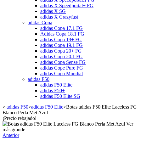
adidas X Speedportal+ FG
adidas X SG
adidas X Crazyfast
adidas Copa
adidas Copa 17.1 FG
Adidas Copa 18.1 FG
adidas Copa 19+ FG
adidas Copa 19.1 FG
adidas Copa 20+ FG
adidas Copa 20.1 FG
adidas Copa Sense FG
adidas Cope Pure FG
adidas Copa Mundial
adidas F50
adidas F50 Elite
adidas F50+
adidas F50 Elite SG
>
adidas F50
>
adidas F50 Elite
>
Botas adidas F50 Elite Laceless FG
Blanco Perla Met Azul
¡Precio rebajado!
Ver
más grande
Anterior