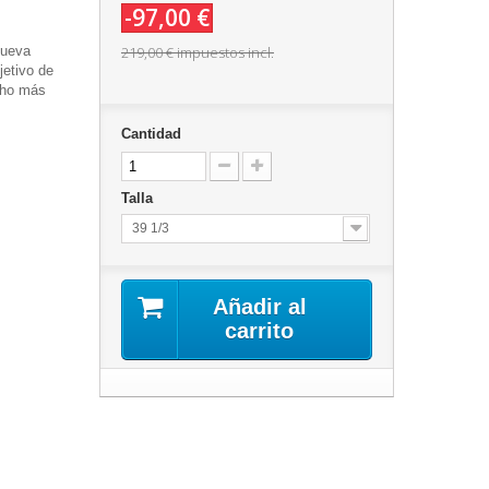
-97,00 €
nueva
219,00 €
impuestos incl.
jetivo de
ho más
Cantidad
Talla
39 1/3
Añadir al
carrito