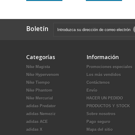
Boletín
Categorías
Información
Nike Magista
Promociones especiales
Nike Hypervenom
Los más vendidos
Nike Tiempo
Contáctenos
Nike Phantom
Envío
Nike Mercurial
HACER UN PEDIDO
adidas Predator
PRODUCTOS Y STOCK
adidas Nemeziz
Sobre nosotros
adidas ACE
Pago seguro
adidas X
Mapa del sitio