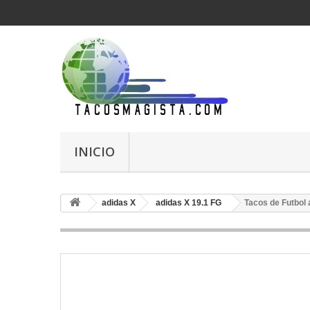
INICIO
adidas X
adidas X 19.1 FG
Tacos de Futbol 