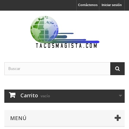
Contáctenos
Iniciar sesión
Carrito
vacío
MENÚ