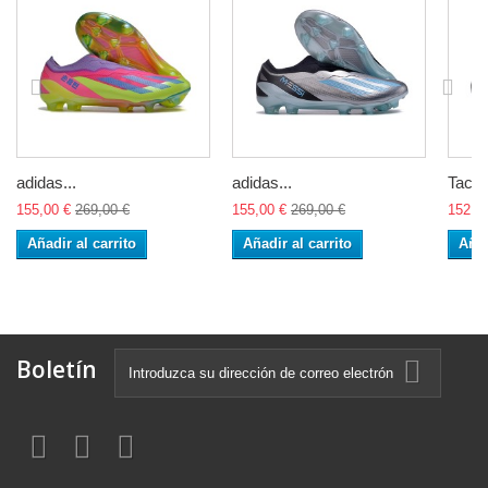
adidas...
adidas...
Tacos
155,00 €
269,00 €
155,00 €
269,00 €
152,0
Añadir al carrito
Añadir al carrito
Añad
Boletín