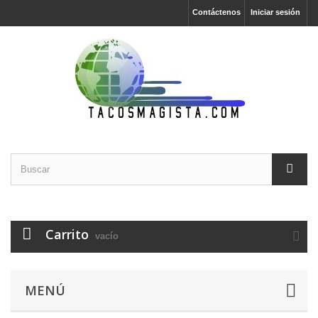
Contáctenos
Iniciar sesión
Carrito
vacío
MENÚ