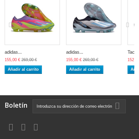
adidas...
adidas...
Tacos
155,00 €
269,00 €
155,00 €
269,00 €
152,0
Añadir al carrito
Añadir al carrito
Añad
Boletín