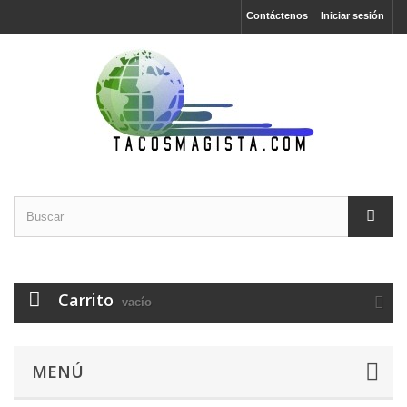
Contáctenos
Iniciar sesión
Carrito
vacío
MENÚ