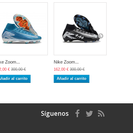
ke Zoom...
Nike Zoom...
Nike Zoom
2,00 €
300,00 €
162,00 €
300,00 €
162,00 €
30
ñadir al carrito
Añadir al carrito
Añadir al 
Síguenos