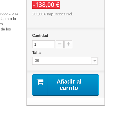
-138,00 €
proporciona
300,00 €
impuestos incl.
apta a la
es
 de los
Cantidad
Talla
39
Añadir al
carrito