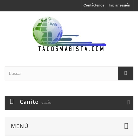
Contáctenos
Iniciar sesión
Carrito
vacío
MENÚ