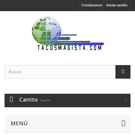
Contáctenos
Iniciar sesión
Carrito
vacío
MENÚ